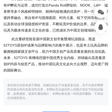
有IP孵化与运营，成功打造出Panda Roll胖哒幼、NOOK、Lilith、猛
兽匣等多个风格鲜明独特、精神内核饱满的优质IP；另一方面积极探
索跨界融合，将自有IP与国潮基因、时尚元素、线下空间等相结合，
以及联动全球顶级授权IP资源，不断拓宽IP价值的边界。品牌始终以
玩具为载体传递多元文化价值，已然成长为中国文创领域标杆品牌。
此次重磅登陆首届中国新文创市集暨潮玩游园会，既是
52TOYS原创IP成果与品牌影响力的集中展示，也是本土玩具品牌积
极拥抱国家级文创平台，助力中国文创产业高质量发展的生动实践。
未来，52TOYS 将继续挖掘中国优秀文化内核，持续输出高质量原
创IP内容与创意产品，推动中国玩具文化走向大众视野、迈向更广阔
的国际舞台。
本站部分内容来源于网络，转载目的在于传递更多信息，并不代表本网赞
同其观点和对其真实性负责，本网站无法鉴别所上传图片或文字的知识版
权，如果侵犯，请及时通知我们，本网站将在第一时间及时删除，不承担
任何侵权责任。