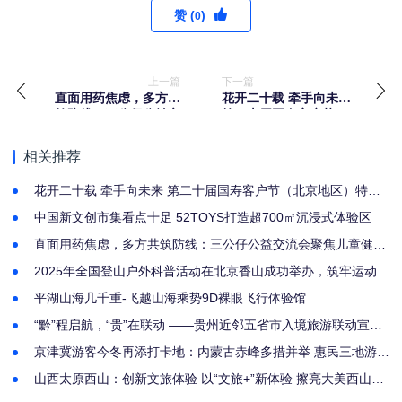
赞 (
)
0
上一篇
下一篇
直面用药焦虑，多方共
花开二十载 牵手向未来
筑防线：三公仔公益交
第二十届国寿客户节
流会聚焦儿童健康未来
（北京地区）特别活动
成功举办
相关推荐
花开二十载 牵手向未来 第二十届国寿客户节（北京地区）特别
活动成功举办
中国新文创市集看点十足 52TOYS打造超700㎡沉浸式体验区
直面用药焦虑，多方共筑防线：三公仔公益交流会聚焦儿童健康
未来
2025年全国登山户外科普活动在北京香山成功举办，筑牢运动安
全防线
平湖山海几千重-飞越山海乘势9D裸眼飞行体验馆
“黔”程启航，“贵”在联动 ——贵州近邻五省市入境旅游联动宣传
分享会圆满举办
京津冀游客今冬再添打卡地：内蒙古赤峰多措并举 惠民三地游客
赏冰踏雪
山西太原西山：创新文旅体验 以“文旅+”新体验 擦亮大美西山品
牌